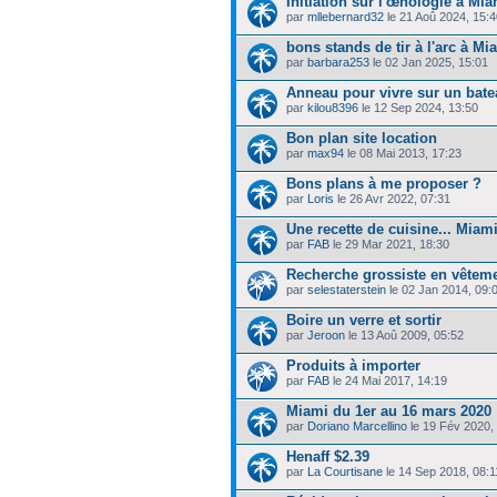
Initiation sur l'œnologie à Mia
par
mllebernard32
le 21 Aoû 2024, 15:4
bons stands de tir à l'arc à Mi
par
barbara253
le 02 Jan 2025, 15:01
Anneau pour vivre sur un bate
par
kilou8396
le 12 Sep 2024, 13:50
Bon plan site location
par
max94
le 08 Mai 2013, 17:23
Bons plans à me proposer ?
par
Loris
le 26 Avr 2022, 07:31
Une recette de cuisine... Miami
par
FAB
le 29 Mar 2021, 18:30
Recherche grossiste en vêtem
par
selestaterstein
le 02 Jan 2014, 09:
Boire un verre et sortir
par
Jeroon
le 13 Aoû 2009, 05:52
Produits à importer
par
FAB
le 24 Mai 2017, 14:19
Miami du 1er au 16 mars 2020 
par
Doriano Marcellino
le 19 Fév 2020,
Henaff $2.39
par
La Courtisane
le 14 Sep 2018, 08:1