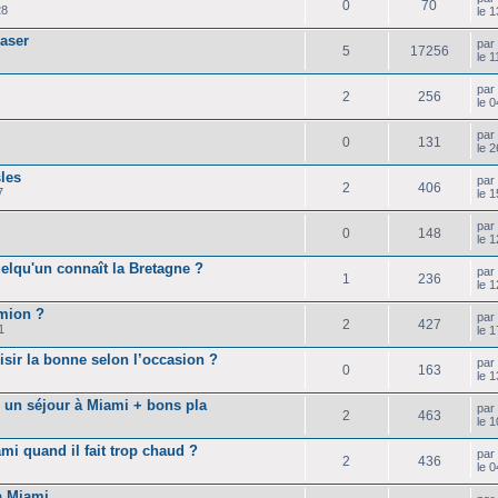
0
70
28
le 
laser
pa
5
17256
le 
pa
2
256
le 
pa
0
131
le 
sles
pa
2
406
7
le 
pa
0
148
le 
elqu'un connaît la Bretagne ?
pa
1
236
le 
amion ?
pa
2
427
1
le 
sir la bonne selon l’occasion ?
pa
0
163
le 
r un séjour à Miami + bons pla
pa
2
463
le 
i quand il fait trop chaud ?
pa
2
436
le 
à Miami