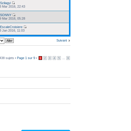
r
Szilagyi
13 Mar 2016, 22:43
r
SONNY
09 Mar 2016, 05:28
r
EscaleCroisiere
03 Jan 2016, 11:03
Suivant
438 sujets •
Page
1
sur
9
•
...
1
2
3
4
5
9