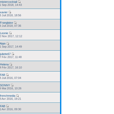
r
mistercocktail
21 Sep 2018, 14:43
r
xavier
3 Juil 2018, 18:56
r
Franglaise
9 Juil 2018, 07:36
r
Leonie
22 Nov 2017, 12:12
Alain
01 Sep 2017, 14:49
r
juliette67
17 Fév 2017, 11:48
r
Helena
04 Fév 2017, 16:10
r
FAB
3 Juil 2016, 07:04
r
SONNY
29 Mai 2016, 10:26
r
frenchmedia
08 Avr 2016, 19:21
r
FAB
01 Avr 2016, 09:30