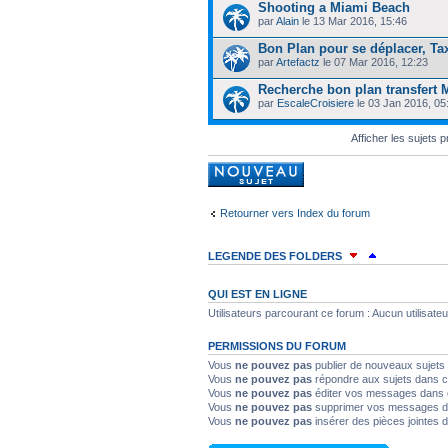
Shooting a Miami Beach
par
Alain
le 13 Mar 2016, 15:46
Bon Plan pour se déplacer, Taxi
par
Artefactz
le 07 Mar 2016, 12:23
Recherche bon plan transfert 
par
EscaleCroisiere
le 03 Jan 2016, 05
Afficher les sujets 
Rédiger un
nouveau sujet
Retourner vers Index du forum
LEGENDE DES FOLDERS
Sujet lu
Sujet lu dans lequel j'ai post
QUI EST EN LIGNE
Utilisateurs parcourant ce forum : Aucun utilisateur 
Sujet populaire lu
Sujet lu fermé
PERMISSIONS DU FORUM
Vous
ne pouvez pas
publier de nouveaux sujets
Sujet non lu
Sujet non lu dans lequel 
Vous
ne pouvez pas
répondre aux sujets dans c
Vous
ne pouvez pas
éditer vos messages dans 
Vous
ne pouvez pas
supprimer vos messages d
Sujet populaire non lu
Sujet non lu f
Vous
ne pouvez pas
insérer des pièces jointes 