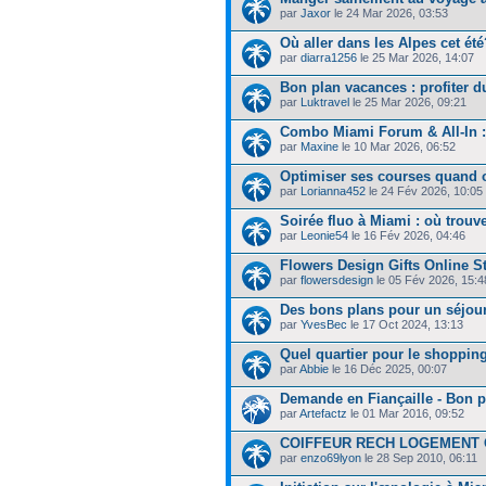
par
Jaxor
le 24 Mar 2026, 03:53
Où aller dans les Alpes cet été
par
diarra1256
le 25 Mar 2026, 14:07
Bon plan vacances : profiter du
par
Luktravel
le 25 Mar 2026, 09:21
Combo Miami Forum & All-In :
par
Maxine
le 10 Mar 2026, 06:52
Optimiser ses courses quand o
par
Lorianna452
le 24 Fév 2026, 10:05
Soirée fluo à Miami : où trouv
par
Leonie54
le 16 Fév 2026, 04:46
Flowers Design Gifts Online S
par
flowersdesign
le 05 Fév 2026, 15:4
Des bons plans pour un séjou
par
YvesBec
le 17 Oct 2024, 13:13
Quel quartier pour le shopping 
par
Abbie
le 16 Déc 2025, 00:07
Demande en Fiançaille - Bon p
par
Artefactz
le 01 Mar 2016, 09:52
COIFFEUR RECH LOGEMENT O
par
enzo69lyon
le 28 Sep 2010, 06:11