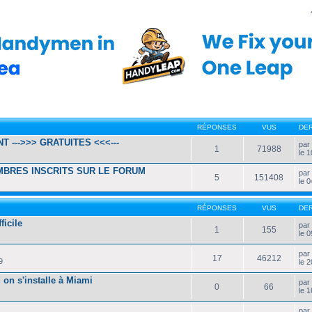
RÉPONSES
VUS
DE
 --->>> GRATUITES <<<---
pa
1
71988
le 
EMBRES INSCRITS SUR LE FORUM
pa
5
151408
le 
RÉPONSES
VUS
DE
ficile
pa
1
155
le 0
pa
17
46212
9
le 
on s'installe à Miami
pa
0
66
le 
pa