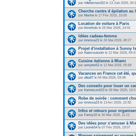
par
mllebernard32
le 13 Juin 2026, 04:
Cherche centre d épilation au 
par
Marine
le 17 Fév 2010, 10:05
Location de voiture à Paris
par
Annefnds
le 26 Mar 2026, 14:41
Idées cadeau-femme
par
innessa23
le 26 Mai 2026, 08:27
Projet d'installation à Sunny I
par
Natecouturier
le 12 Mar 2026, 04:4
Cuisine italienne à Miami
par
annylee52
le 12 Mai 2026, 05:58
Vacances en France cet été, qu
par
alita87
le 04 Mai 2026, 03:48
Des conseils pour louer un c
par
KarineLes623
le 09 Mar 2026, 16:5
Robe de soirée : comment choi
par
innessa23
le 13 Avr 2026, 10:30
Infos et retours pour organise
par
Fanny32
le 30 Mar 2026, 11:12
Des idées pour s’amuser à Miam
par
Leonie54
le 07 Fév 2026, 19:07
Manger sainement au voyage 