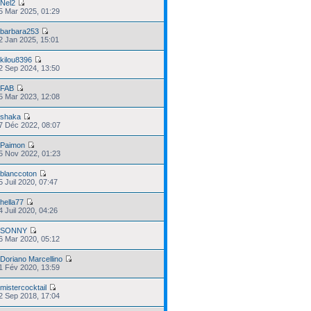
r
Nel2
15 Mar 2025, 01:29
r
barbara253
02 Jan 2025, 15:01
r
kilou8396
12 Sep 2024, 13:50
r
FAB
25 Mar 2023, 12:08
r
shaka
27 Déc 2022, 08:07
r
Paimon
25 Nov 2022, 01:23
r
blanccoton
5 Juil 2020, 07:47
r
hella77
4 Juil 2020, 04:26
r
SONNY
06 Mar 2020, 05:12
r
Doriano Marcellino
21 Fév 2020, 13:59
r
mistercocktail
22 Sep 2018, 17:04