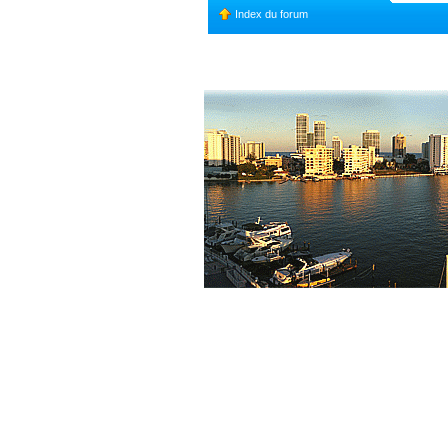
Topic déplacé
Index du forum
Annonce lue
Annonce lue fermée
Annonce non lue
Annonce non lue f
Post-it lu
Post-it lu fermé
Post-
Post-it non lu
Post-it non lu fermé