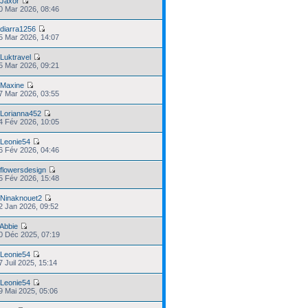
r
Jaxor
30 Mar 2026, 08:46
r
diarra1256
25 Mar 2026, 14:07
r
Luktravel
25 Mar 2026, 09:21
r
Maxine
17 Mar 2026, 03:55
r
Lorianna452
24 Fév 2026, 10:05
r
Leonie54
16 Fév 2026, 04:46
r
flowersdesign
05 Fév 2026, 15:48
r
Ninaknouet2
02 Jan 2026, 09:52
Abbie
30 Déc 2025, 07:19
r
Leonie54
7 Juil 2025, 15:14
r
Leonie54
29 Mai 2025, 05:06