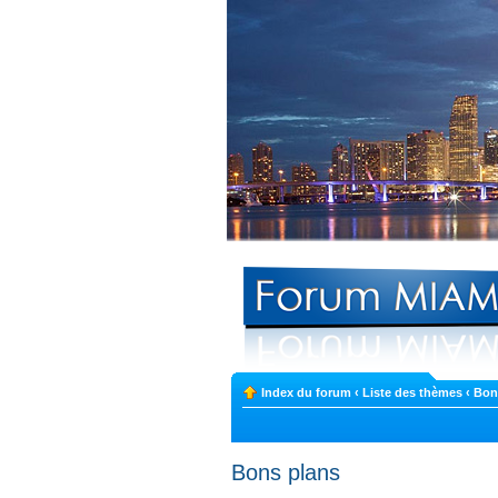
Index du forum
‹
Liste des thèmes
‹
Bon
Bons plans