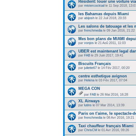
Résident: louer une voiture via
par
mistercocktail
le 11 Sep 2018, 13:0
les Bahamas depuis Miami
par
abijosh
le 22 Juil 2018, 20:33
Les salons de tatouage et les 
par
frenchmedia
le 09 Jan 2016, 21:22
Mes bon plans de MIAMI depui
par
vonjos
le 21 Aoû 2011, 11:03
UBER est maintenant legal da
par
FAB
le 29 Juin 2017, 19:41
Biscuits Français
par
juliette67
le 14 Fév 2017, 00:20
centre esthetique avignon
par
Helena
le 03 Fév 2017, 07:04
MEGA CON
par
FAB
le 26 Mai 2016, 16:28
XL Airways
par
lutins
le 07 Mar 2014, 13:39
Paris on t’aime, le spectacle-d
par
frenchmedia
le 08 Avr 2016, 19:21
Taxi chauffeur français Miami
par
ChrisCM
le 01 Avr 2016, 09:26