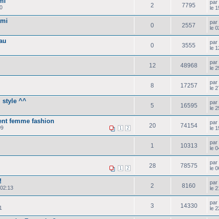
mi
pa
2
7795
0
le 
ami
pa
0
2557
le 
au
pa
0
3555
le 
pa
12
48968
le 
pa
8
17257
le 
 style ^^
pa
5
16595
le 
ent femme fashion
pa
20
74154
09
le 1
1
2
pa
1
10313
le 0
pa
28
78575
le 
1
2
!
pa
2
8160
 02:13
le 
pa
3
14330
1
le 