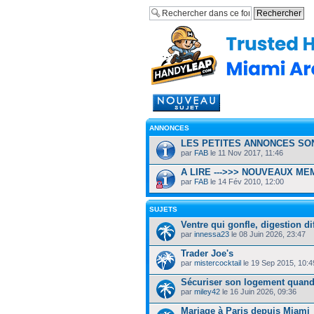
Rédiger un nouveau
sujet
ANNONCES
LES PETITES ANNONCES SONT
par
FAB
le 11 Nov 2017, 11:46
A LIRE --->>> NOUVEAUX M
par
FAB
le 14 Fév 2010, 12:00
SUJETS
Ventre qui gonfle, digestion dif
par
innessa23
le 08 Juin 2026, 23:47
Trader Joe's
par
mistercocktail
le 19 Sep 2015, 10:4
Sécuriser son logement quand 
par
miley42
le 16 Juin 2026, 09:36
Mariage à Paris depuis Miami