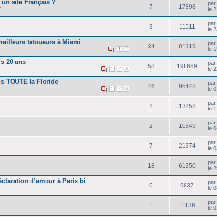
 un site Français ?
pa
7
17898
7
le 
pa
3
11011
le 2
meilleurs tatoueurs à Miami
pa
34
91919
le 1
1
2
s 20 ans
pa
58
198659
le 
1
2
3
ns TOUTE la Floride
par
46
95448
le 
1
2
3
pa
2
13258
le 
pa
2
10349
le 
pa
7
21374
le 0
pa
18
61350
le 
éclaration d’amour à Paris bi
pa
0
9837
le 
pa
1
11136
le 