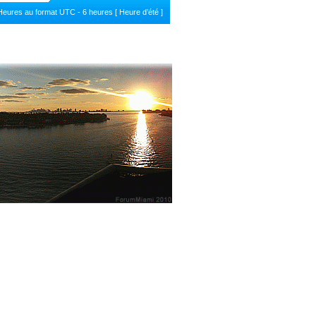
Heures au format UTC - 6 heures [ Heure d’été ]
le j'ai posté