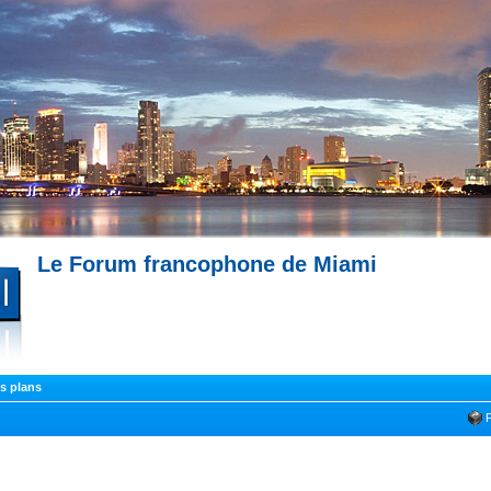
Le Forum francophone de Miami
--- Immobilier à Miami --- 
Miami --- Comment trouver un appartement à Miami --- Partagez votre expérience !
s plans