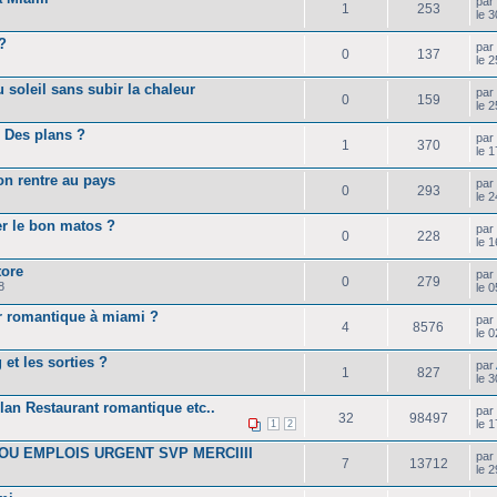
pa
1
253
le 
?
pa
0
137
le 
 soleil sans subir la chaleur
pa
0
159
le 
 Des plans ?
pa
1
370
le 
n rentre au pays
pa
0
293
le 
er le bon matos ?
pa
0
228
le 
tore
pa
0
279
8
le 
r romantique à miami ?
pa
4
8576
le 
et les sorties ?
par
1
827
le 
lan Restaurant romantique etc..
pa
32
98497
le 1
1
2
U EMPLOIS URGENT SVP MERCIIII
pa
7
13712
le 