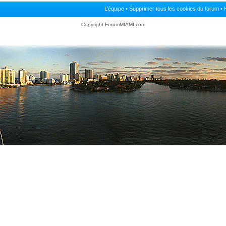
L’équipe
•
Supprimer tous les cookies du forum
• 
Annonce lue fermée dans laquelle j'ai posté
Annonce lue dans laquelle j'ai posté
Copyright ForumMIAMI.com
ermée
Annonce non lue fermée dans laquelle j'ai posté
Annonce non lue dans laquel
it lu fermé dans lequel j'ai posté
Post-it lu dans lequel j'ai posté
Post-it non lu fermé dans lequel j'ai posté
Post-it non lu dans lequel j'ai posté