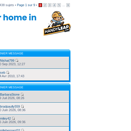
438 sujets •
Page
1
sur
9
•
...
1
2
3
4
5
9
RNIER MESSAGE
r
Nishat799
10 Sep 2023, 12:27
r
seb
04 Avr 2010, 17:43
RNIER MESSAGE
r
BarbaraStone
9 Juil 2026, 08:26
r
bradpaully559
20 Juin 2026, 08:36
r
miley42
16 Juin 2026, 09:36
r
mllebernard32