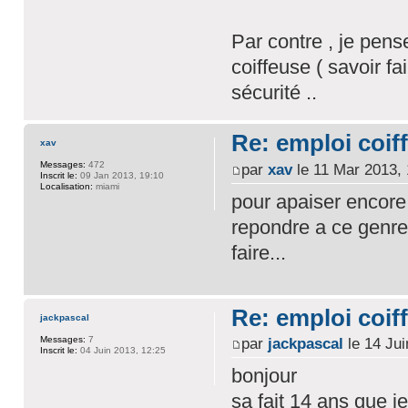
Par contre , je pens
coiffeuse ( savoir f
sécurité ..
Re: emploi coiff
xav
Messages:
472
par
xav
le 11 Mar 2013, 
Inscrit le:
09 Jan 2013, 19:10
Localisation:
miami
pour apaiser encore 
repondre a ce genre 
faire...
Re: emploi coiff
jackpascal
Messages:
7
par
jackpascal
le 14 Jui
Inscrit le:
04 Juin 2013, 12:25
bonjour
sa fait 14 ans que j