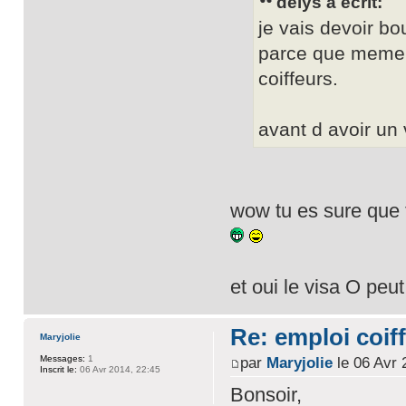
delys a écrit:
je vais devoir bo
parce que meme a
coiffeurs.
avant d avoir un
wow tu es sure que 
et oui le visa O peut
Re: emploi coiff
Maryjolie
Messages:
1
par
Maryjolie
le 06 Avr 
Inscrit le:
06 Avr 2014, 22:45
Bonsoir,