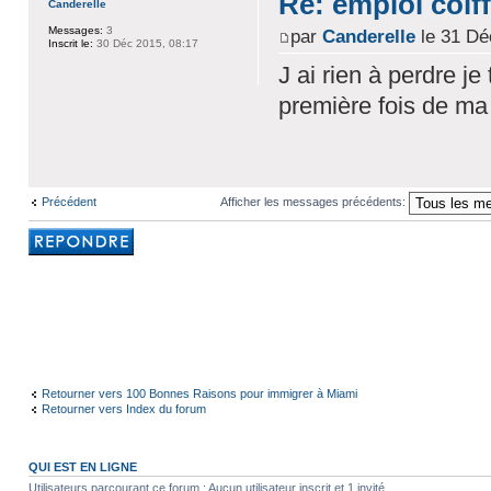
Re: emploi coiff
Canderelle
Messages:
3
par
Canderelle
le 31 Dé
Inscrit le:
30 Déc 2015, 08:17
J ai rien à perdre je
première fois de ma 
Précédent
Afficher les messages précédents:
Rédiger une
réponse
Retourner vers 100 Bonnes Raisons pour immigrer à Miami
Retourner vers Index du forum
QUI EST EN LIGNE
Utilisateurs parcourant ce forum : Aucun utilisateur inscrit et 1 invité