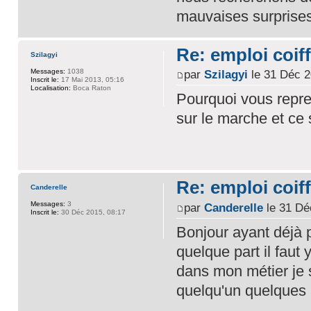
mauvaises surprise
Re: emploi coiff
Szilagyi
Messages:
1038
par
Szilagyi
le 31 Déc 2
Inscrit le:
17 Mai 2013, 05:16
Localisation:
Boca Raton
Pourquoi vous repre
sur le marche et ce
Re: emploi coiff
Canderelle
Messages:
3
par
Canderelle
le 31 Dé
Inscrit le:
30 Déc 2015, 08:17
Bonjour ayant déjà 
quelque part il faut 
dans mon métier je s
quelqu'un quelques 