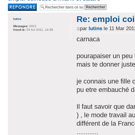
Rédiger une
réponse
Re: emploi coi
lutins
Messages:
2912
par
lutins
le 11 Mar 201
Inscrit le:
03 Avr 2011, 14:36
carnaca
pourapaiser un peu l
mais te donner juste 
je connais une fille
pu etre embauché d
Il faut savoir que d
) , le mode travail 
différent de la Franc
............