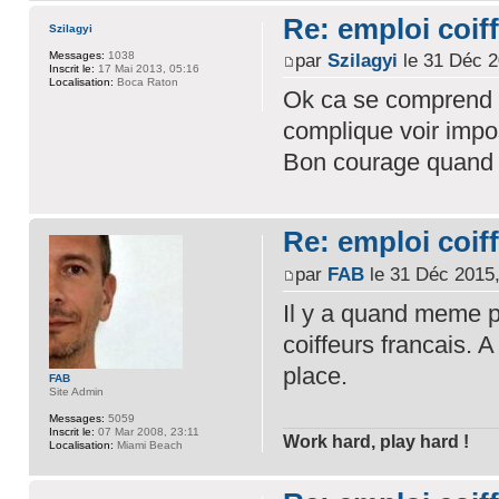
Re: emploi coiff
Szilagyi
Messages:
1038
par
Szilagyi
le 31 Déc 2
Inscrit le:
17 Mai 2013, 05:16
Localisation:
Boca Raton
Ok ca se comprend ma
complique voir impo
Bon courage quand 
Re: emploi coiff
par
FAB
le 31 Déc 2015,
Il y a quand meme p
coiffeurs francais. A
place.
FAB
Site Admin
Messages:
5059
Inscrit le:
07 Mar 2008, 23:11
Work hard, play hard !
Localisation:
Miami Beach