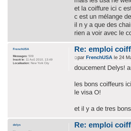
mais les usa ne wel
et la coiffure ici c 
c est un mélange de 
il n y a que des cha
rien a voir avec le c
Re: emploi coiff
FrenchUSA
Messages:
509
par
FrenchUSA
le 24 Ma
Inscrit le:
11 Aoû 2010, 13:49
Localisation:
New York City
doucement Delys! ar
les bons coiffeurs i
le visa O!
et il y a de tres bons
Re: emploi coiff
delys