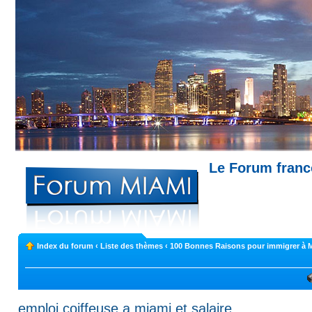
Le Forum fran
Miami --- Comment trouver un appartemen
Index du forum
‹
Liste des thèmes
‹
100 Bonnes Raisons pour immigrer à 
emploi coiffeuse a miami et salaire