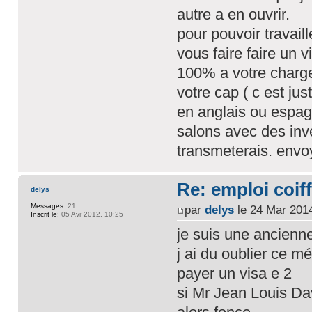
autre a en ouvrir.
pour pouvoir travaill
vous faire faire un v
100% a votre charge
votre cap ( c est jus
en anglais ou espag
salons avec des inv
transmeterais. envo
Re: emploi coiff
delys
Messages:
21
par
delys
le 24 Mar 2014
Inscrit le:
05 Avr 2012, 10:25
je suis une ancienne
j ai du oublier ce m
payer un visa e 2
si Mr Jean Louis Dav