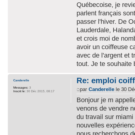
Québecoise, je revien
parlent français so
passer l'hiver. De O
Lauderdale, Halanda
et crois moi de nom
avoir un coiffeuse c
avec de l'argent et t
tout. Je te souhait
Re: emploi coiff
Canderelle
Messages:
3
par
Canderelle
le 30 Dé
Inscrit le:
30 Déc 2015, 08:17
Bonjour je m appell
venons de vendre not
du travail sur miami 
nouvelles expérienc
nous recherchons des